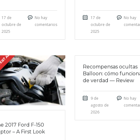
17 de
No hay
17 de
No hay
octubre de
comentarios
octubre de
comenta
2025
2025
SERTADA
Recompensas ocultas
Balloon: cómo funcion
de verdad — Review
9 de
No hay
agosto de
comenta
2026
e 2017 Ford F-150
ptor – A First Look