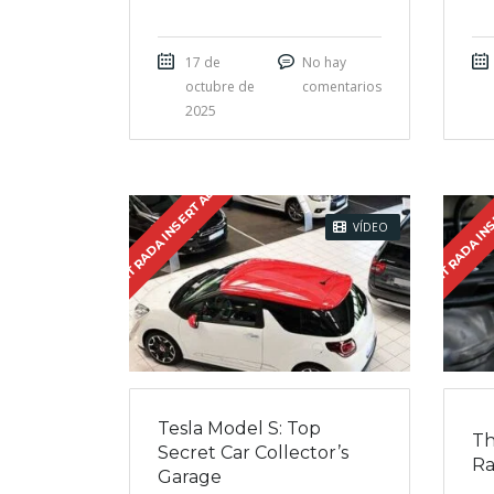
17 de
No hay
octubre de
comentarios
2025
ENTRADA INSERTADA
ENTRADA IN
VÍDEO
Tesla Model S: Top
Th
Secret Car Collector’s
Ra
Garage