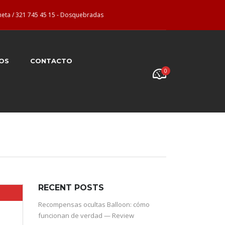
neta / 321 745 45 15 - Dosquebradas
OS
CONTACTO
0
RECENT POSTS
Recompensas ocultas Balloon: cómo
funcionan de verdad — Review