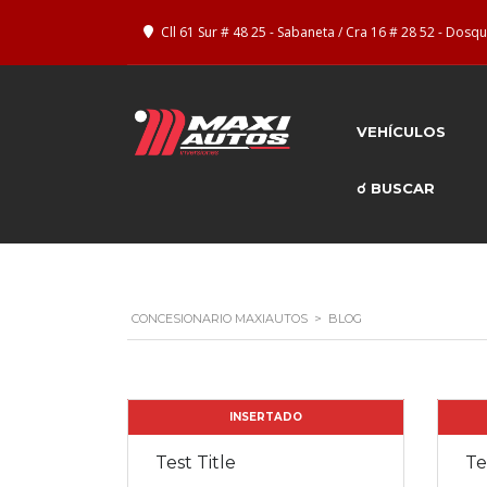
Cll 61 Sur # 48 25 - Sabaneta / Cra 16 # 28 52 - Dos
VEHÍCULOS
☌ BUSCAR
CONCESIONARIO MAXIAUTOS
>
BLOG
INSERTADO
Test Title
Te