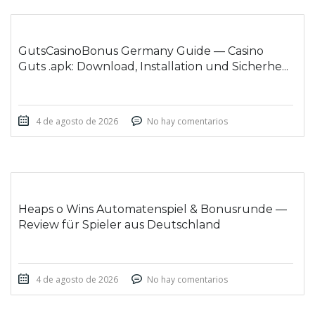
GutsCasinoBonus Germany Guide — Casino
Guts .apk: Download‚ Installation und Sicherhe...
4 de agosto de 2026
No hay comentarios
Heaps o Wins Automatenspiel & Bonusrunde —
Review für Spieler aus Deutschland
4 de agosto de 2026
No hay comentarios