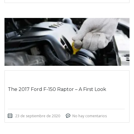
ENTRADA INSERTADA
The 2017 Ford F-150 Raptor – A First Look
23 de septiembre de 2020
No hay comentarios