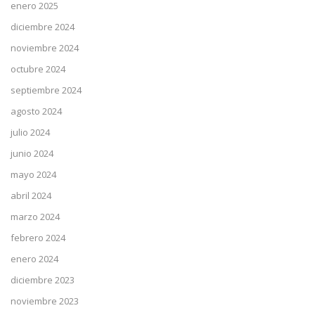
enero 2025
diciembre 2024
noviembre 2024
octubre 2024
septiembre 2024
agosto 2024
julio 2024
junio 2024
mayo 2024
abril 2024
marzo 2024
febrero 2024
enero 2024
diciembre 2023
noviembre 2023