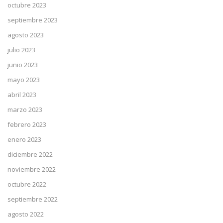
octubre 2023
septiembre 2023
agosto 2023
julio 2023
junio 2023
mayo 2023
abril 2023
marzo 2023
febrero 2023
enero 2023
diciembre 2022
noviembre 2022
octubre 2022
septiembre 2022
agosto 2022