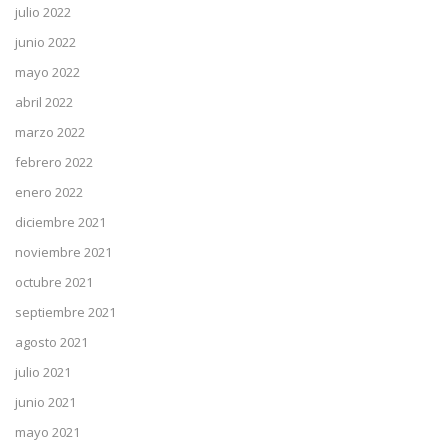
julio 2022
junio 2022
mayo 2022
abril 2022
marzo 2022
febrero 2022
enero 2022
diciembre 2021
noviembre 2021
octubre 2021
septiembre 2021
agosto 2021
julio 2021
junio 2021
mayo 2021