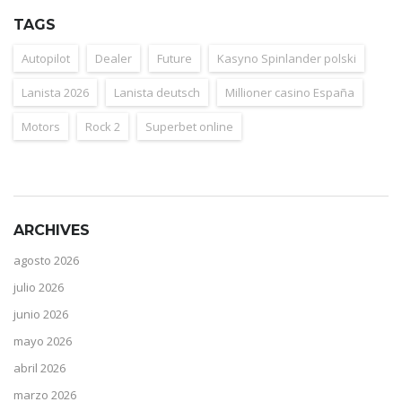
TAGS
Autopilot
Dealer
Future
Kasyno Spinlander polski
Lanista 2026
Lanista deutsch
Millioner casino España
Motors
Rock 2
Superbet online
ARCHIVES
agosto 2026
julio 2026
junio 2026
mayo 2026
abril 2026
marzo 2026