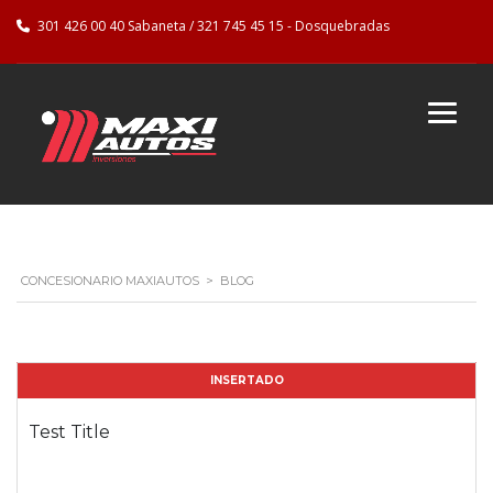
301 426 00 40 Sabaneta / 321 745 45 15 - Dosquebradas
CONCESIONARIO MAXIAUTOS
>
BLOG
INSERTADO
Test Title