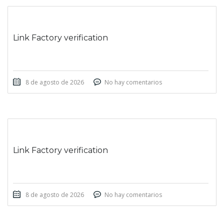
Link Factory verification
8 de agosto de 2026
No hay comentarios
Link Factory verification
8 de agosto de 2026
No hay comentarios