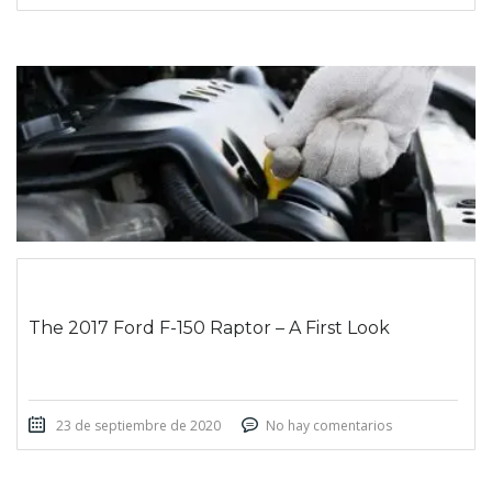
ENTRADA INSERTADA
The 2017 Ford F-150 Raptor – A First Look
23 de septiembre de 2020
No hay comentarios