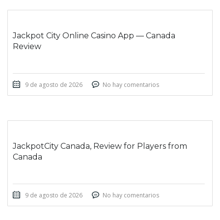
Jackpot City Online Casino App — Canada
Review
9 de agosto de 2026
No hay comentarios
JackpotCity Canada, Review for Players from
Canada
9 de agosto de 2026
No hay comentarios