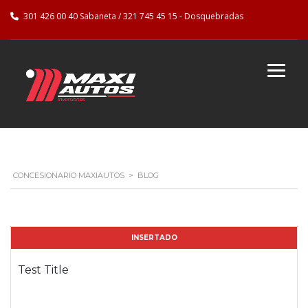
301 426 00 40 Sabaneta / 321 745 45 15 - Dosquebradas
CONCESIONARIO MAXIAUTOS
>
BLOG
INSERTADO
Test Title