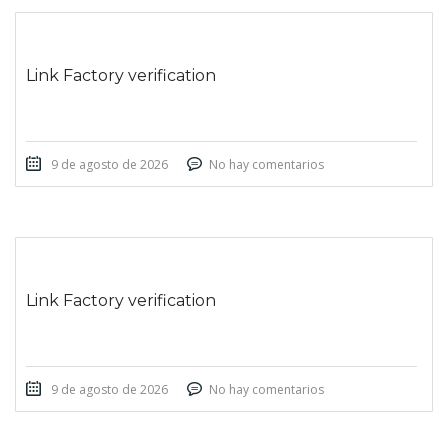
Link Factory verification
9 de agosto de 2026
No hay comentarios
Link Factory verification
9 de agosto de 2026
No hay comentarios