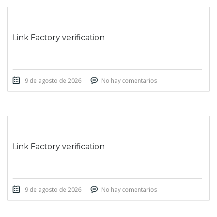
Link Factory verification
9 de agosto de 2026
No hay comentarios
Link Factory verification
9 de agosto de 2026
No hay comentarios