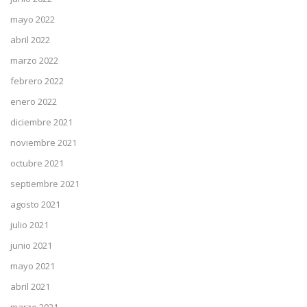
mayo 2022
abril 2022
marzo 2022
febrero 2022
enero 2022
diciembre 2021
noviembre 2021
octubre 2021
septiembre 2021
agosto 2021
julio 2021
junio 2021
mayo 2021
abril 2021
marzo 2021