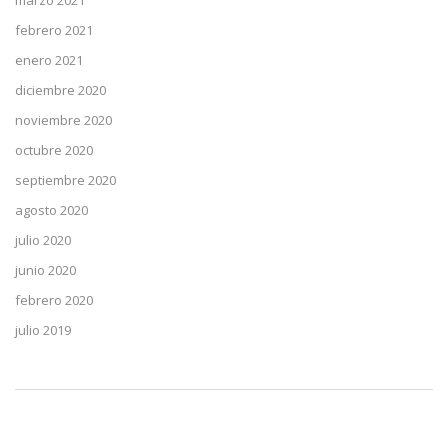
febrero 2021
enero 2021
diciembre 2020
noviembre 2020
octubre 2020
septiembre 2020
agosto 2020
julio 2020
junio 2020
febrero 2020
julio 2019