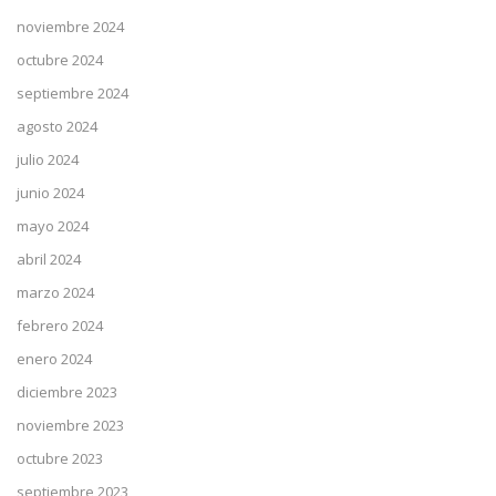
noviembre 2024
octubre 2024
septiembre 2024
agosto 2024
julio 2024
junio 2024
mayo 2024
abril 2024
marzo 2024
febrero 2024
enero 2024
diciembre 2023
noviembre 2023
octubre 2023
septiembre 2023