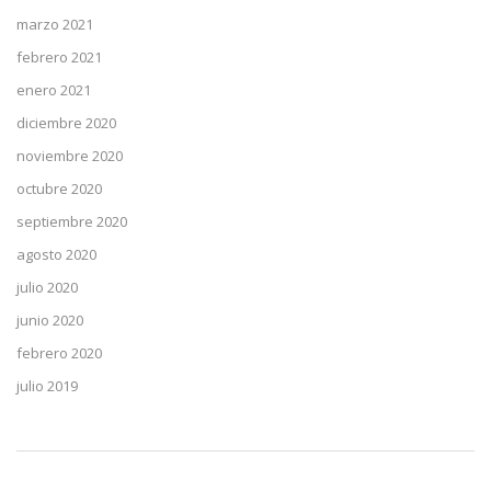
marzo 2021
febrero 2021
enero 2021
diciembre 2020
noviembre 2020
octubre 2020
septiembre 2020
agosto 2020
julio 2020
junio 2020
febrero 2020
julio 2019