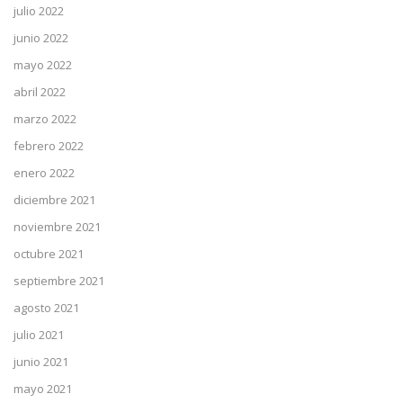
julio 2022
junio 2022
mayo 2022
abril 2022
marzo 2022
febrero 2022
enero 2022
diciembre 2021
noviembre 2021
octubre 2021
septiembre 2021
agosto 2021
julio 2021
junio 2021
mayo 2021