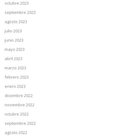
octubre 2023
septiembre 2023
agosto 2023
julio 2023
junio 2023
mayo 2023
abril 2023
marzo 2023
febrero 2023
enero 2023
diciembre 2022
noviembre 2022
octubre 2022
septiembre 2022
agosto 2022