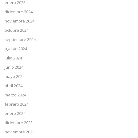
enero 2025
diciembre 2024
noviembre 2024
octubre 2024
septiembre 2024
agosto 2024
julio 2024
junio 2024
mayo 2024
abril 2024
marzo 2024
febrero 2024
enero 2024
diciembre 2023
noviembre 2023