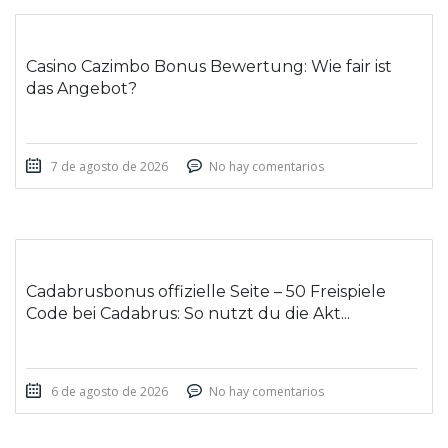
Casino Cazimbo Bonus Bewertung: Wie fair ist
das Angebot?
7 de agosto de 2026
No hay comentarios
Cadabrusbonus offizielle Seite – 50 Freispiele
Code bei Cadabrus: So nutzt du die Akt...
6 de agosto de 2026
No hay comentarios