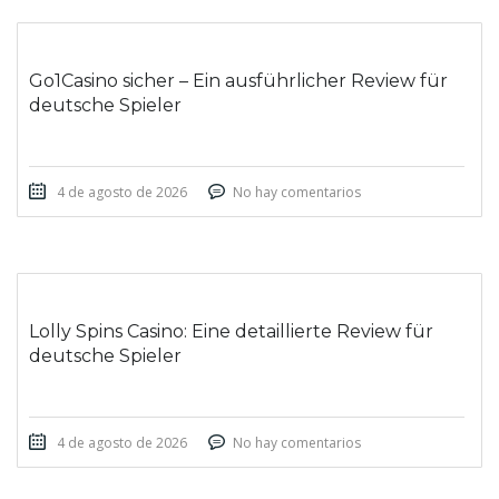
Go1Casino sicher – Ein ausführlicher Review für
deutsche Spieler
4 de agosto de 2026
No hay comentarios
Lolly Spins Casino: Eine detaillierte Review für
deutsche Spieler
4 de agosto de 2026
No hay comentarios