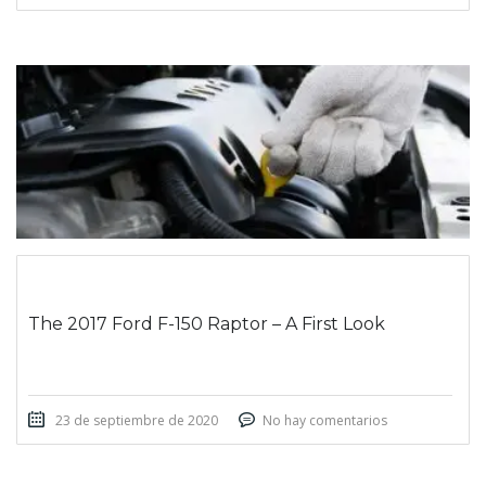
ENTRADA INSERTADA
The 2017 Ford F-150 Raptor – A First Look
23 de septiembre de 2020
No hay comentarios