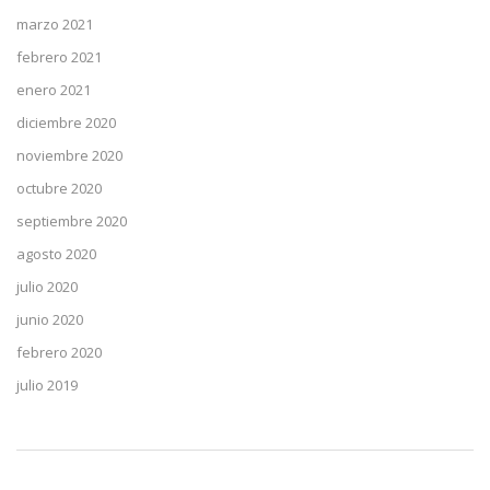
marzo 2021
febrero 2021
enero 2021
diciembre 2020
noviembre 2020
octubre 2020
septiembre 2020
agosto 2020
julio 2020
junio 2020
febrero 2020
julio 2019