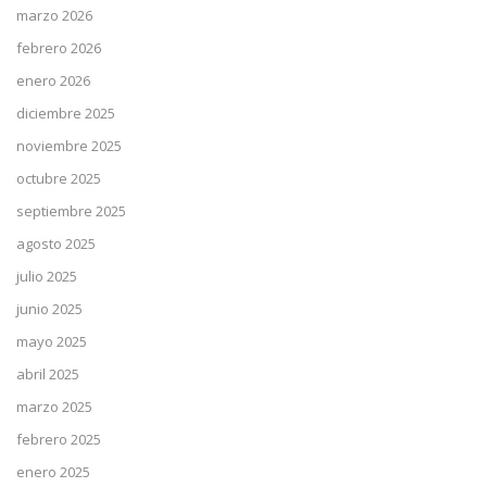
marzo 2026
febrero 2026
enero 2026
diciembre 2025
noviembre 2025
octubre 2025
septiembre 2025
agosto 2025
julio 2025
junio 2025
mayo 2025
abril 2025
marzo 2025
febrero 2025
enero 2025