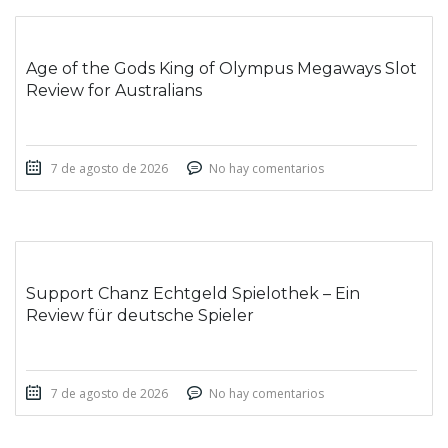
Age of the Gods King of Olympus Megaways Slot
Review for Australians
7 de agosto de 2026
No hay comentarios
Support Chanz Echtgeld Spielothek – Ein
Review für deutsche Spieler
7 de agosto de 2026
No hay comentarios