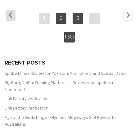
1
2
3
…
1.363
RECENT POSTS
Spribe Mines Review for Pakistan: Promotions and Special Dates
Big Bang NetEnt Gaming Platform ― Review voor spelers uit
Nederland
Link Factory verification
Link Factory verification
Age of the Gods King of Olympus Megaways Slot Review for
Australians