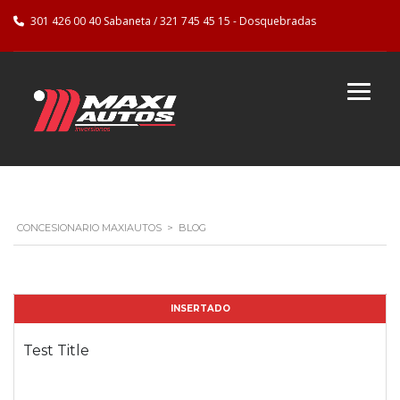
301 426 00 40 Sabaneta / 321 745 45 15 - Dosquebradas
CONCESIONARIO MAXIAUTOS
>
BLOG
INSERTADO
Test Title