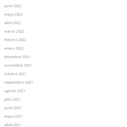
junio 2022
mayo 2022
abril 2022
marzo 2022
febrero 2022
enero 2022
diciembre 2021
noviembre 2021
octubre 2021
septiembre 2021
agosto 2021
julio 2021
junio 2021
mayo 2021
abril 2021