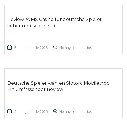
Review: WMS Casino für deutsche Spieler –
sicher und spannend
5 de agosto de 2026
No hay comentarios
Deutsche Spieler wählen Slotoro Mobile App:
Ein umfassender Review
5 de agosto de 2026
No hay comentarios