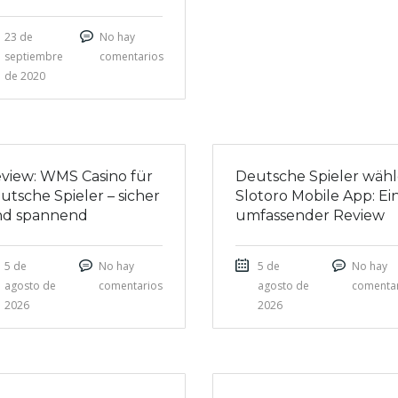
23 de
No hay
septiembre
comentarios
de 2020
view: WMS Casino für
Deutsche Spieler wäh
utsche Spieler – sicher
Slotoro Mobile App: Ei
d spannend
umfassender Review
5 de
No hay
5 de
No hay
agosto de
comentarios
agosto de
comenta
2026
2026