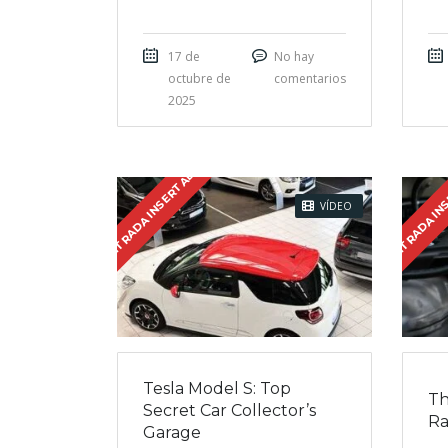
17 de
No hay
octubre de
comentarios
2025
ENTRADA INSERTADA
ENTRADA IN
VÍDEO
Tesla Model S: Top
Th
Secret Car Collector’s
Ra
Garage