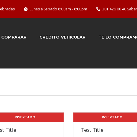
quebradas
Lunes a Sabado 8:00am - 6:00pm
301 426 00 40 Saba
COMPARAR
CREDITO VEHICULAR
TE LO COMPRAM
INSERTADO
INSERTADO
st Title
Test Title