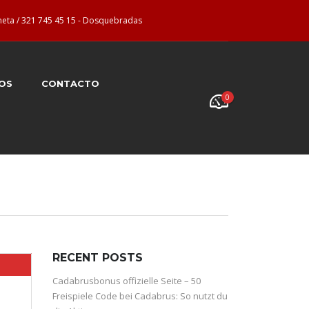
neta / 321 745 45 15 - Dosquebradas
OS
CONTACTO
0
RECENT POSTS
Cadabrusbonus offizielle Seite – 50
Freispiele Code bei Cadabrus: So nutzt du