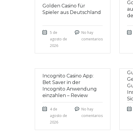
Go
Golden Casino für
au
Spieler aus Deutschland
de
5 de
No hay
agosto de
comentarios
2026
Gu
Incognito Casino App:
Ge
Bet Saver in der
Gu
Incognito Anwendung
In
einzahlen – Review
Si
4 de
No hay
agosto de
comentarios
2026