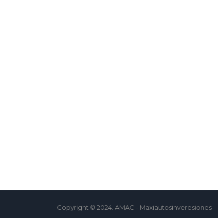
Copyright © 2024. AMAC - Maxiautosinveresiones