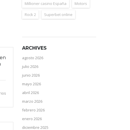
Millioner casino España
Motors
Rock 2
Superbet online
ARCHIVES
len
agosto 2026
n
julio 2026
junio 2026
mayo 2026
abril 2026
rios
marzo 2026
febrero 2026
enero 2026
diciembre 2025