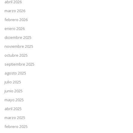
abril 2026
marzo 2026
febrero 2026
enero 2026
diciembre 2025
noviembre 2025
octubre 2025
septiembre 2025
agosto 2025
julio 2025
junio 2025
mayo 2025
abril 2025
marzo 2025
febrero 2025