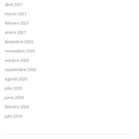
abril 2021
marzo 2021
febrero 2021
enero 2021
diciembre 2020
noviembre 2020
octubre 2020
septiembre 2020
agosto 2020
julio 2020
junio 2020
febrero 2020
julio 2019