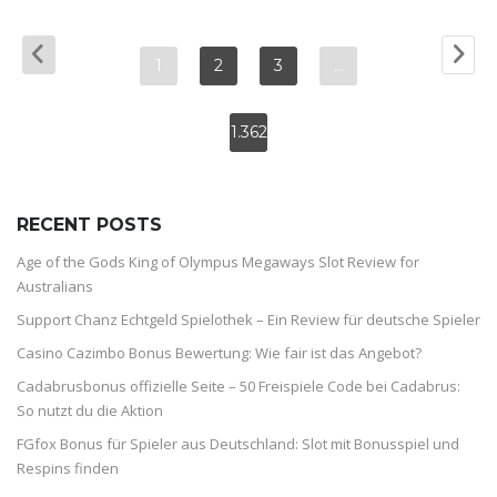
1
2
3
…
1.362
RECENT POSTS
Age of the Gods King of Olympus Megaways Slot Review for
Australians
Support Chanz Echtgeld Spielothek – Ein Review für deutsche Spieler
Casino Cazimbo Bonus Bewertung: Wie fair ist das Angebot?
Cadabrusbonus offizielle Seite – 50 Freispiele Code bei Cadabrus:
So nutzt du die Aktion
FGfox Bonus für Spieler aus Deutschland: Slot mit Bonusspiel und
Respins finden