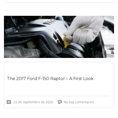
ENTRADA INSERTADA
The 2017 Ford F-150 Raptor – A First Look
23 de septiembre de 2020
No hay comentarios