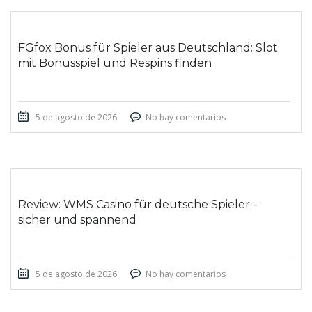
FGfox Bonus für Spieler aus Deutschland: Slot
mit Bonusspiel und Respins finden
5 de agosto de 2026
No hay comentarios
Review: WMS Casino für deutsche Spieler –
sicher und spannend
5 de agosto de 2026
No hay comentarios