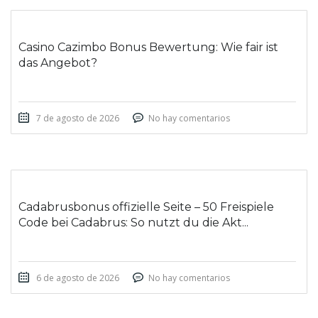
Casino Cazimbo Bonus Bewertung: Wie fair ist
das Angebot?
7 de agosto de 2026
No hay comentarios
Cadabrusbonus offizielle Seite – 50 Freispiele
Code bei Cadabrus: So nutzt du die Akt...
6 de agosto de 2026
No hay comentarios