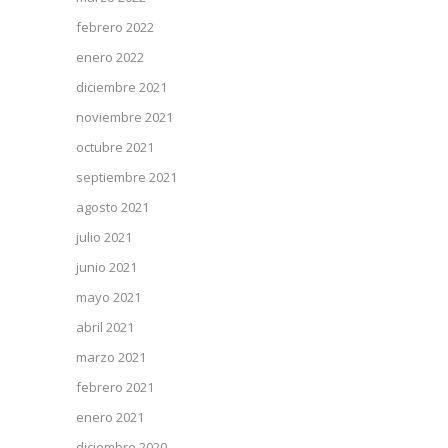
febrero 2022
enero 2022
diciembre 2021
noviembre 2021
octubre 2021
septiembre 2021
agosto 2021
julio 2021
junio 2021
mayo 2021
abril 2021
marzo 2021
febrero 2021
enero 2021
diciembre 2020