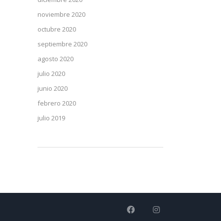
noviembre 2020
octubre 2020
septiembre 2020
agosto 2020
julio 2020
junio 2020
febrero 2020
julio 2019