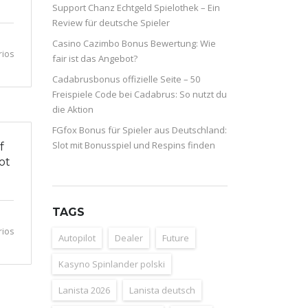
Support Chanz Echtgeld Spielothek – Ein
Review für deutsche Spieler
Casino Cazimbo Bonus Bewertung: Wie
rios
fair ist das Angebot?
Cadabrusbonus offizielle Seite – 50
Freispiele Code bei Cadabrus: So nutzt du
die Aktion
FGfox Bonus für Spieler aus Deutschland:
Slot mit Bonusspiel und Respins finden
f
ot
TAGS
rios
Autopilot
Dealer
Future
Kasyno Spinlander polski
Lanista 2026
Lanista deutsch