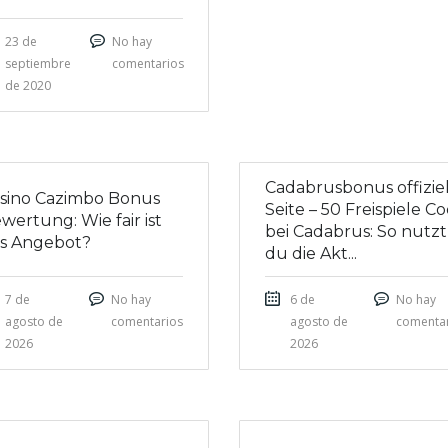
23 de
No hay
septiembre
comentarios
de 2020
Cadabrusbonus offizie
sino Cazimbo Bonus
Seite – 50 Freispiele C
wertung: Wie fair ist
bei Cadabrus: So nutzt
s Angebot?
du die Akt...
7 de
No hay
6 de
No hay
agosto de
comentarios
agosto de
comenta
2026
2026