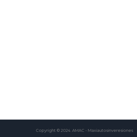
Copyright © 2024. AMAC - Maxiautosinveresiones