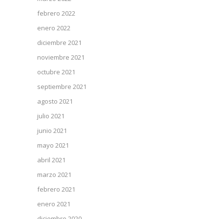
febrero 2022
enero 2022
diciembre 2021
noviembre 2021
octubre 2021
septiembre 2021
agosto 2021
julio 2021
junio 2021
mayo 2021
abril 2021
marzo 2021
febrero 2021
enero 2021
diciembre 2020