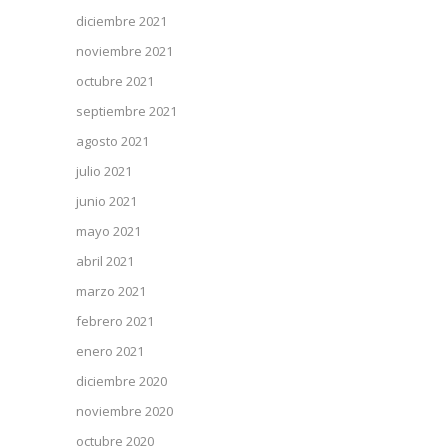
diciembre 2021
noviembre 2021
octubre 2021
septiembre 2021
agosto 2021
julio 2021
junio 2021
mayo 2021
abril 2021
marzo 2021
febrero 2021
enero 2021
diciembre 2020
noviembre 2020
octubre 2020