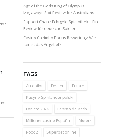
Age of the Gods King of Olympus
Megaways Slot Review for Australians
Support Chanz Echtgeld Spielothek – Ein
rios
Review für deutsche Spieler
Casino Cazimbo Bonus Bewertung: Wie
fair ist das Angebot?
n
TAGS
Autopilot
Dealer
Future
Kasyno Spinlander polski
rios
Lanista 2026
Lanista deutsch
Millioner casino España
Motors
Rock 2
Superbet online