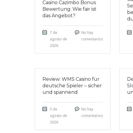
Casino Cazimbo Bonus
Se
Bewertung: Wie fair ist
be
das Angebot?
du
7 de
No hay
agosto de
comentarios
2026
Review: WMS Casino für
De
deutsche Spieler – sicher
Sl
und spannend
um
5 de
No hay
agosto de
comentarios
2026