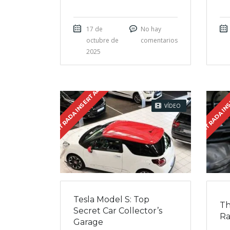
17 de
No hay
octubre de
comentarios
2025
ENTRADA INSERTADA
ENTRADA IN
VÍDEO
Tesla Model S: Top
Th
Secret Car Collector’s
Ra
Garage