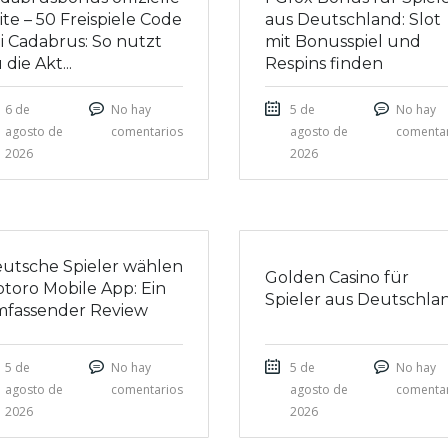
ite – 50 Freispiele Code
aus Deutschland: Slot
i Cadabrus: So nutzt
mit Bonusspiel und
 die Akt...
Respins finden
6 de
No hay
5 de
No hay
agosto de
comentarios
agosto de
comenta
2026
2026
utsche Spieler wählen
Golden Casino für
otoro Mobile App: Ein
Spieler aus Deutschla
fassender Review
5 de
No hay
5 de
No hay
agosto de
comentarios
agosto de
comenta
2026
2026