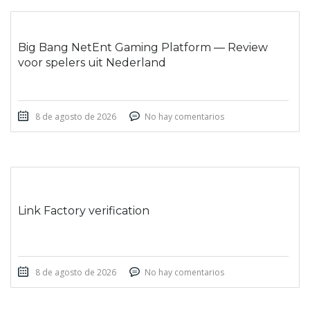
Big Bang NetEnt Gaming Platform ― Review
voor spelers uit Nederland
8 de agosto de 2026
No hay comentarios
Link Factory verification
8 de agosto de 2026
No hay comentarios