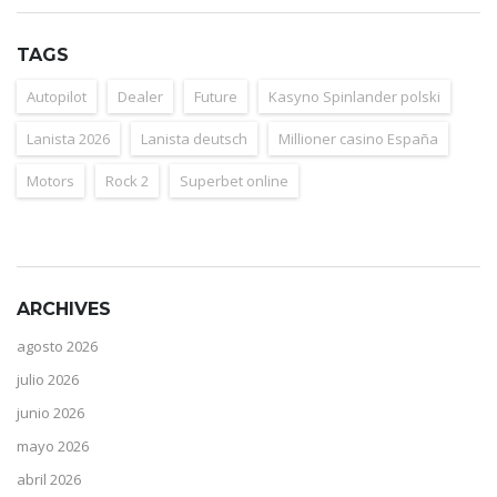
TAGS
Autopilot
Dealer
Future
Kasyno Spinlander polski
Lanista 2026
Lanista deutsch
Millioner casino España
Motors
Rock 2
Superbet online
ARCHIVES
agosto 2026
julio 2026
junio 2026
mayo 2026
abril 2026