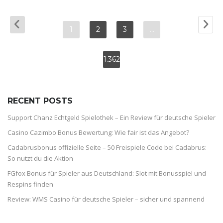
1
2
3
…
1.362
RECENT POSTS
Support Chanz Echtgeld Spielothek – Ein Review für deutsche Spieler
Casino Cazimbo Bonus Bewertung: Wie fair ist das Angebot?
Cadabrusbonus offizielle Seite – 50 Freispiele Code bei Cadabrus:
So nutzt du die Aktion
FGfox Bonus für Spieler aus Deutschland: Slot mit Bonusspiel und
Respins finden
Review: WMS Casino für deutsche Spieler – sicher und spannend