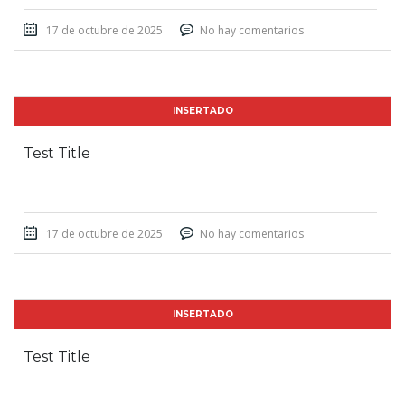
17 de octubre de 2025
No hay comentarios
INSERTADO
Test Title
17 de octubre de 2025
No hay comentarios
INSERTADO
Test Title