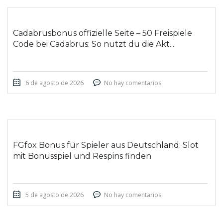
Cadabrusbonus offizielle Seite – 50 Freispiele
Code bei Cadabrus: So nutzt du die Akt...
6 de agosto de 2026
No hay comentarios
FGfox Bonus für Spieler aus Deutschland: Slot
mit Bonusspiel und Respins finden
5 de agosto de 2026
No hay comentarios