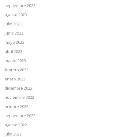
septiembre 2023
agosto 2023
julio 2023
junio 2023
mayo 2023
abril 2023
marzo 2023
febrero 2023
enero 2023
diciembre 2022
noviembre 2022
octubre 2022
septiembre 2022
agosto 2022
julio 2022