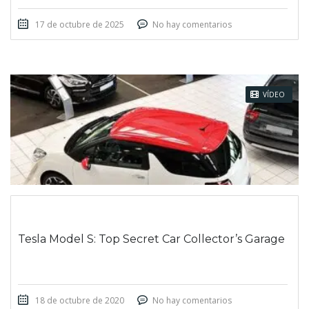
17 de octubre de 2025
No hay comentarios
ENTRADA INSERTADA
VÍDEO
Tesla Model S: Top Secret Car Collector’s Garage
18 de octubre de 2020
No hay comentarios