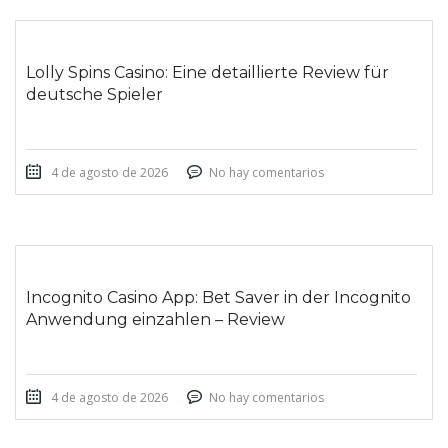
Lolly Spins Casino: Eine detaillierte Review für
deutsche Spieler
4 de agosto de 2026
No hay comentarios
Incognito Casino App: Bet Saver in der Incognito
Anwendung einzahlen – Review
4 de agosto de 2026
No hay comentarios