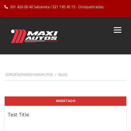
301 426 00 40 Sabaneta / 321 745 45 15 - Dosquebradas
CONCESIONARIO MAXIAUTOS
>
BLOG
INSERTADO
Test Title