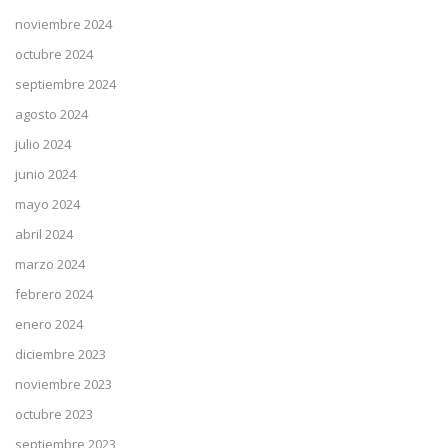
noviembre 2024
octubre 2024
septiembre 2024
agosto 2024
julio 2024
junio 2024
mayo 2024
abril 2024
marzo 2024
febrero 2024
enero 2024
diciembre 2023
noviembre 2023
octubre 2023
septiembre 2023