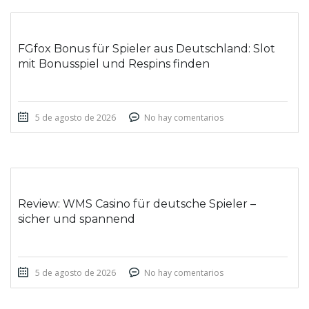
FGfox Bonus für Spieler aus Deutschland: Slot
mit Bonusspiel und Respins finden
5 de agosto de 2026
No hay comentarios
Review: WMS Casino für deutsche Spieler –
sicher und spannend
5 de agosto de 2026
No hay comentarios