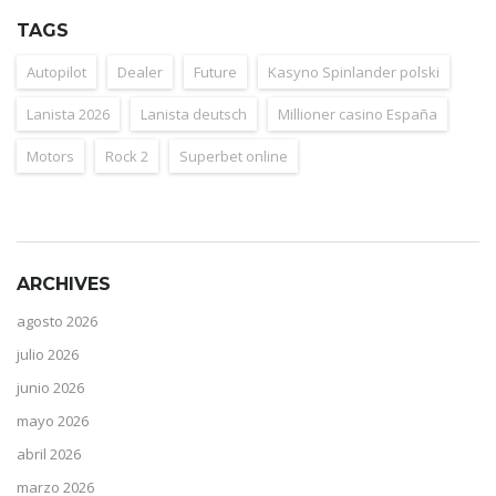
TAGS
Autopilot
Dealer
Future
Kasyno Spinlander polski
Lanista 2026
Lanista deutsch
Millioner casino España
Motors
Rock 2
Superbet online
ARCHIVES
agosto 2026
julio 2026
junio 2026
mayo 2026
abril 2026
marzo 2026