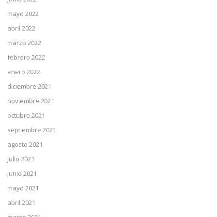
mayo 2022
abril 2022
marzo 2022
febrero 2022
enero 2022
diciembre 2021
noviembre 2021
octubre 2021
septiembre 2021
agosto 2021
julio 2021
junio 2021
mayo 2021
abril 2021
marzo 2021