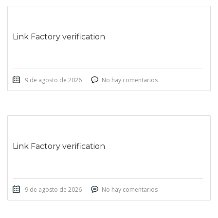
Link Factory verification
9 de agosto de 2026
No hay comentarios
Link Factory verification
9 de agosto de 2026
No hay comentarios