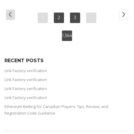
1
2
3
…
1.364
RECENT POSTS
Link Factory verification
Link Factory verification
Link Factory verification
Link Factory verification
Ethereum Betting for Canadian Players: Tips, Review, and
Registration Code Guidance