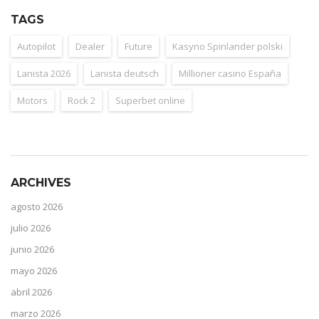
TAGS
Autopilot
Dealer
Future
Kasyno Spinlander polski
Lanista 2026
Lanista deutsch
Millioner casino España
Motors
Rock 2
Superbet online
ARCHIVES
agosto 2026
julio 2026
junio 2026
mayo 2026
abril 2026
marzo 2026