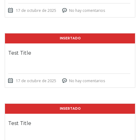
17 de octubre de 2025
No hay comentarios
INSERTADO
Test Title
17 de octubre de 2025
No hay comentarios
INSERTADO
Test Title