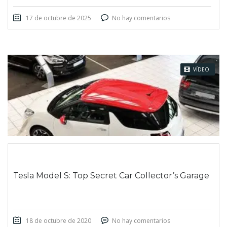
17 de octubre de 2025
No hay comentarios
ENTRADA INSERTADA
VÍDEO
Tesla Model S: Top Secret Car Collector’s Garage
18 de octubre de 2020
No hay comentarios