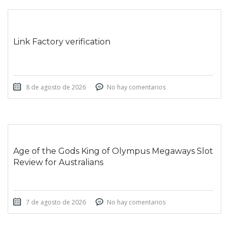
Link Factory verification
8 de agosto de 2026
No hay comentarios
Age of the Gods King of Olympus Megaways Slot
Review for Australians
7 de agosto de 2026
No hay comentarios