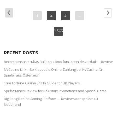
1
2
3
…
1.363
RECENT POSTS
Recompensas ocultas Balloon: cómo funcionan de verdad — Review
NVCasino Link – So klappt die Online-Zahlung bei NVCasino für
Spieler aus Österreich
True Fortune Casino Log In Guide for UK Players
Spribe Mines Review for Pakistan: Promotions and Special Dates
Big Bang NetEnt Gaming Platform ― Review voor spelers uit
Nederland