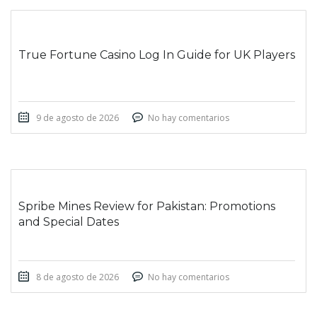
True Fortune Casino Log In Guide for UK Players
9 de agosto de 2026
No hay comentarios
Spribe Mines Review for Pakistan: Promotions
and Special Dates
8 de agosto de 2026
No hay comentarios