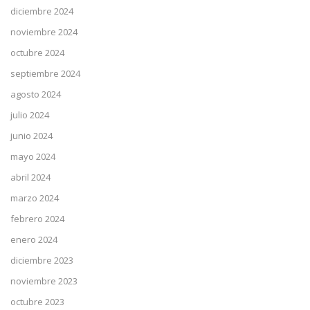
diciembre 2024
noviembre 2024
octubre 2024
septiembre 2024
agosto 2024
julio 2024
junio 2024
mayo 2024
abril 2024
marzo 2024
febrero 2024
enero 2024
diciembre 2023
noviembre 2023
octubre 2023