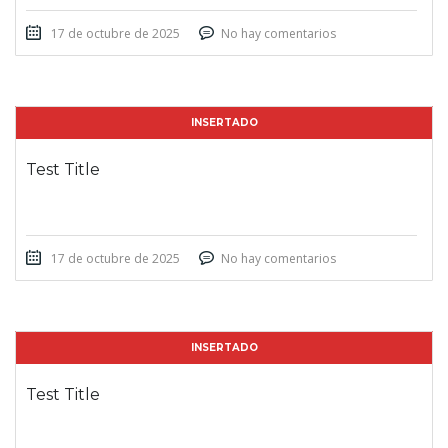
17 de octubre de 2025
No hay comentarios
INSERTADO
Test Title
17 de octubre de 2025
No hay comentarios
INSERTADO
Test Title