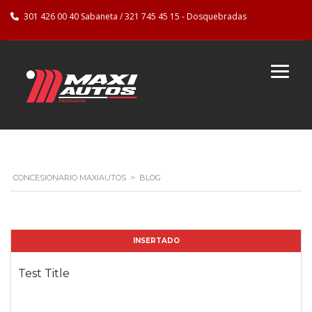
301 426 00 40 Sabaneta / 321 745 45 15 - Dosquebradas
CONCESIONARIO MAXIAUTOS
>
BLOG
INSERTADO
Test Title