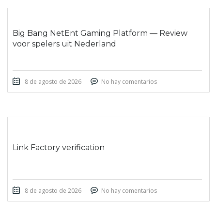
Big Bang NetEnt Gaming Platform ― Review
voor spelers uit Nederland
8 de agosto de 2026
No hay comentarios
Link Factory verification
8 de agosto de 2026
No hay comentarios