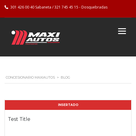
301 426 00 40 Sabaneta / 321 745 45 15 - Dosquebradas
CONCESIONARIO MAXIAUTOS
>
BLOG
INSERTADO
Test Title