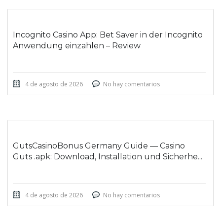
Incognito Casino App: Bet Saver in der Incognito
Anwendung einzahlen – Review
4 de agosto de 2026
No hay comentarios
GutsCasinoBonus Germany Guide — Casino
Guts .apk: Download‚ Installation und Sicherhe...
4 de agosto de 2026
No hay comentarios