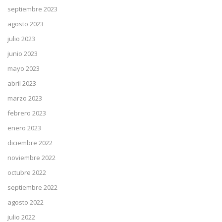
septiembre 2023
agosto 2023
julio 2023
junio 2023
mayo 2023
abril 2023
marzo 2023
febrero 2023
enero 2023
diciembre 2022
noviembre 2022
octubre 2022
septiembre 2022
agosto 2022
julio 2022