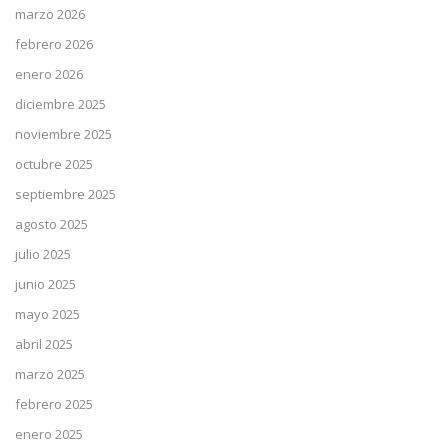
marzo 2026
febrero 2026
enero 2026
diciembre 2025
noviembre 2025
octubre 2025
septiembre 2025
agosto 2025
julio 2025
junio 2025
mayo 2025
abril 2025
marzo 2025
febrero 2025
enero 2025