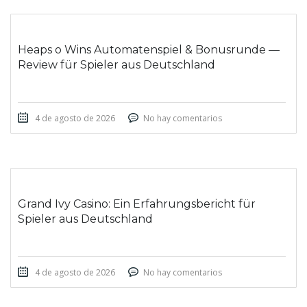
Heaps o Wins Automatenspiel & Bonusrunde —
Review für Spieler aus Deutschland
4 de agosto de 2026
No hay comentarios
Grand Ivy Casino: Ein Erfahrungsbericht für
Spieler aus Deutschland
4 de agosto de 2026
No hay comentarios