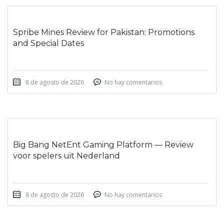
Spribe Mines Review for Pakistan: Promotions
and Special Dates
8 de agosto de 2026
No hay comentarios
Big Bang NetEnt Gaming Platform ― Review
voor spelers uit Nederland
8 de agosto de 2026
No hay comentarios