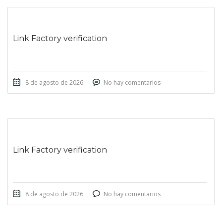
Link Factory verification
8 de agosto de 2026
No hay comentarios
Link Factory verification
8 de agosto de 2026
No hay comentarios