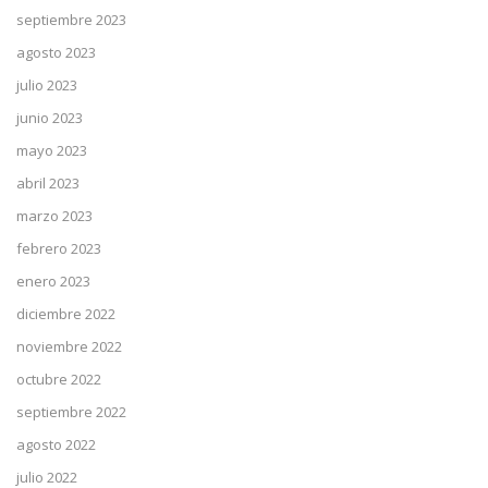
septiembre 2023
agosto 2023
julio 2023
junio 2023
mayo 2023
abril 2023
marzo 2023
febrero 2023
enero 2023
diciembre 2022
noviembre 2022
octubre 2022
septiembre 2022
agosto 2022
julio 2022