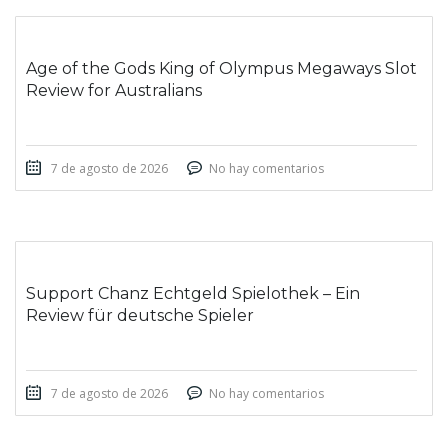
Age of the Gods King of Olympus Megaways Slot
Review for Australians
7 de agosto de 2026
No hay comentarios
Support Chanz Echtgeld Spielothek – Ein
Review für deutsche Spieler
7 de agosto de 2026
No hay comentarios