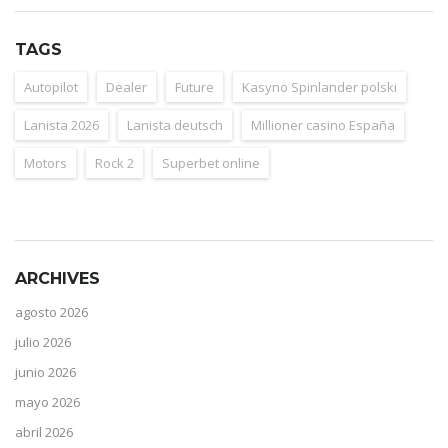
TAGS
Autopilot
Dealer
Future
Kasyno Spinlander polski
Lanista 2026
Lanista deutsch
Millioner casino España
Motors
Rock 2
Superbet online
ARCHIVES
agosto 2026
julio 2026
junio 2026
mayo 2026
abril 2026