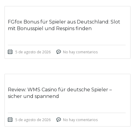
FGfox Bonus für Spieler aus Deutschland: Slot
mit Bonusspiel und Respins finden
5 de agosto de 2026
No hay comentarios
Review: WMS Casino für deutsche Spieler –
sicher und spannend
5 de agosto de 2026
No hay comentarios