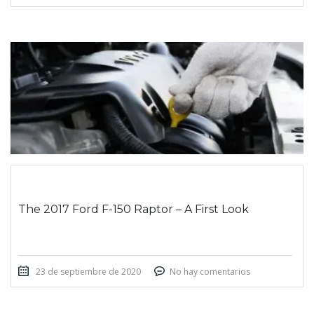
ENTRADA INSERTADA
The 2017 Ford F-150 Raptor – A First Look
23 de septiembre de 2020
No hay comentarios