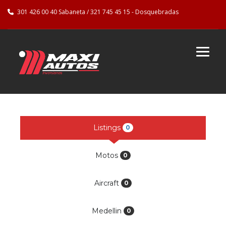
301 426 00 40 Sabaneta / 321 745 45 15 - Dosquebradas
Listings
0
Motos
0
Aircraft
0
Medellin
0