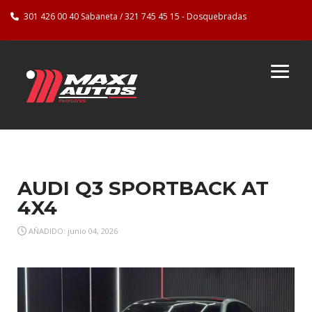
301 426 00 40 Sabaneta / 321 745 45 15 - Dosquebradas
AUDI Q3 SPORTBACK AT
4X4
AÑADIDO: junio 04, 2026