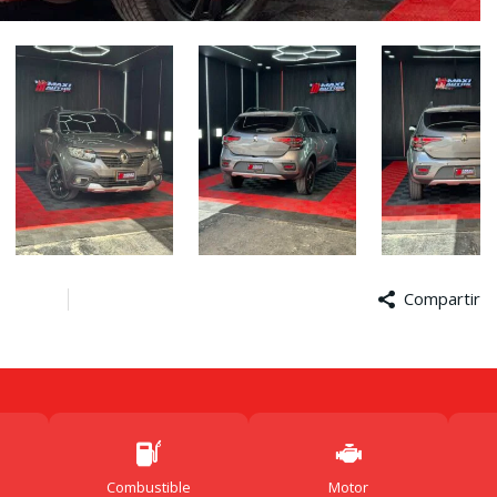
Compartir
Face
M
Combustible
Motor