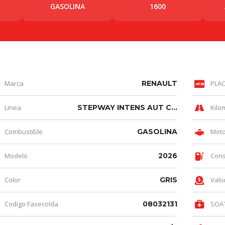
GASOLINA
1600
Marca
RENAULT
PLA
Linea
STEPWAY INTENS AUT CVT 1.6
Kilo
Combustible
GASOLINA
Moto
Modelo
2026
Con
Color
GRIS
Valo
Codigo Fasecolda
08032131
SOA