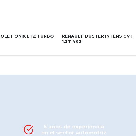
OLET ONIX LTZ TURBO
RENAULT DUSTER INTENS CVT
1.3T 4X2
5 años de experiencia
en el sector automotriz