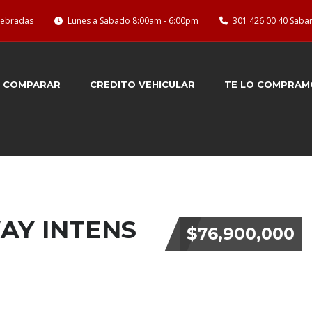
quebradas
Lunes a Sabado 8:00am - 6:00pm
301 426 00 40 Saba
COMPARAR
CREDITO VEHICULAR
TE LO COMPRAM
AY INTENS
$76,900,000