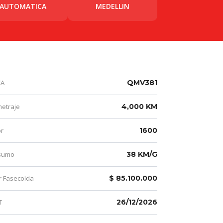
AUTOMATICA
MEDELLIN
CA
QMV381
metraje
4,000 KM
r
1600
sumo
38 KM/G
r Fasecolda
$ 85.100.000
T
26/12/2026