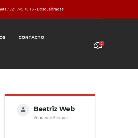
neta / 321 745 45 15 - Dosquebradas
OS
CONTACTO
0
Beatriz Web
Vendedor Privado