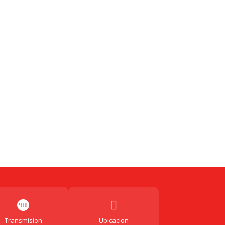
book
astodon
Email
Compartir
Transmision
Ubicacion