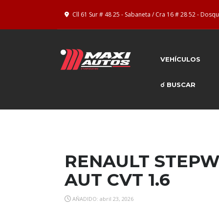
Cll 61 Sur # 48 25 - Sabaneta / Cra 16 # 28 52 - Dos
VEHÍCULOS
☌ BUSCAR
RENAULT STEPW
AUT CVT 1.6
AÑADIDO: abril 23, 2026