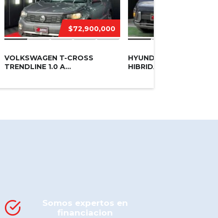
$72,900,000
$135,90
VOLKSWAGEN T-CROSS
HYUNDAI KONA LIMITED
TRENDLINE 1.0 A...
HIBRIDA 1.6 AT...
Somos expertos en
financiacion