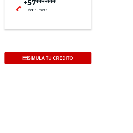
+57*******
Ver numero
SIMULA TU CREDITO