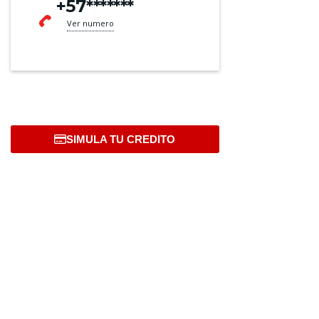
+57*******
Ver numero
SIMULA TU CREDITO