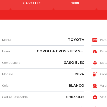
GASO ELEC
1800
Marca
TOYOTA
PLA
Linea
COROLLA CROSS HEV SE-G HÍBRIDA AT
Kilo
Combustible
GASO ELEC
Moto
Modelo
2024
Con
Color
BLANCO
Valo
Codigo Fasecolda
09035032
SOA