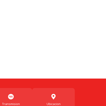
book
astodon
Email
Compartir
Transmision
Ubicacion