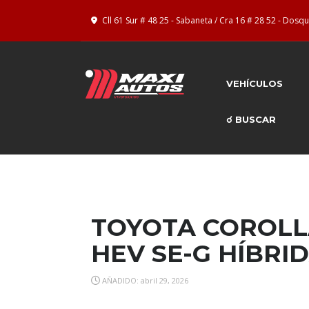
Cll 61 Sur # 48 25 - Sabaneta / Cra 16 # 28 52 - Dos
VEHÍCULOS
☌ BUSCAR
TOYOTA COROLL
HEV SE-G HÍBRI
AÑADIDO: abril 29, 2026