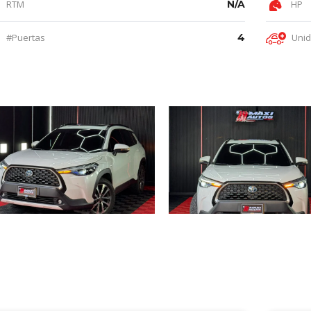
RTM
N/A
HP
#Puertas
4
Uni