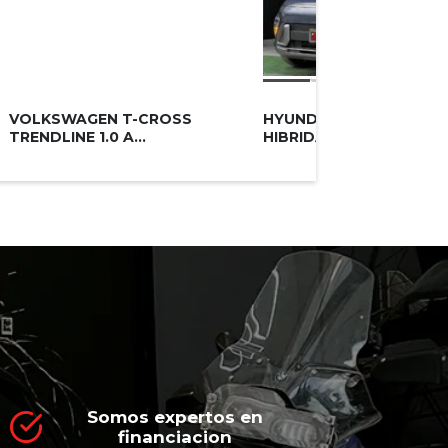
$135,90
VOLKSWAGEN T-CROSS
HYUNDAI KONA LIMITED
TRENDLINE 1.0 A...
HIBRIDA 1.6 AT...
Somos expertos en
financiacion