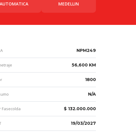
AUTOMATICA
MEDELLIN
CA
NPM249
metraje
56,600 KM
r
1800
sumo
N/A
r Fasecolda
$ 132.000.000
T
19/03/2027