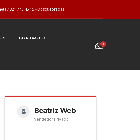
neta / 321 745 45 15 - Dosquebradas
OS
CONTACTO
0
Beatriz Web
Vendedor Privado