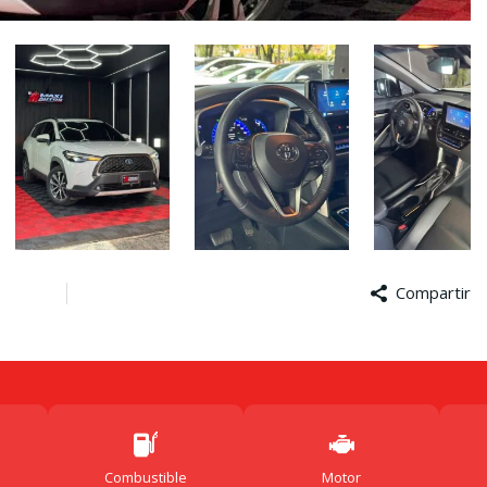
Compartir
Face
M
Combustible
Motor