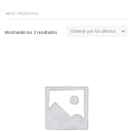
INICIO
/ PRODUCTOS
Ordenar por los últimos
Ordenado
Mostrando los 3 resultados
por
los
últimos