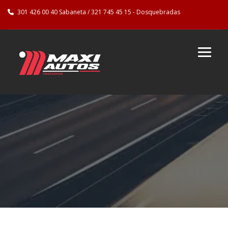
301 426 00 40 Sabaneta / 321 745 45 15 - Dosquebradas