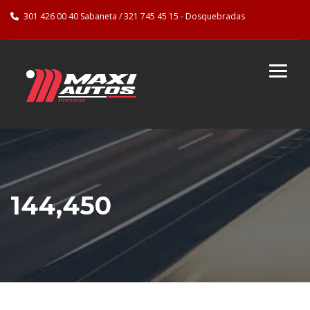
301 426 00 40 Sabaneta / 321 745 45 15 - Dosquebradas
144,450