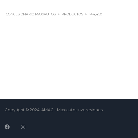
CONCESIONARIO MAXIAUTOS
>
PRODUCTOS
>
144,450
Copyright © 2024. AMAC - Maxiautosinveresiones