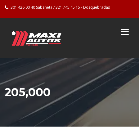
301 426 00 40 Sabaneta / 321 745 45 15 - Dosquebradas
205,000