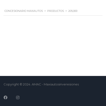
CONCESIONARIO MAXIAUTOS
>
PRODUCTOS
>
205,000
Copyright © 2024. AMAC - Maxiautosinveresiones