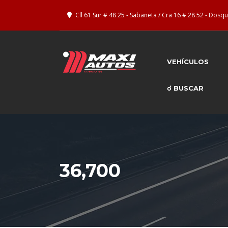
Cll 61 Sur # 48 25 - Sabaneta / Cra 16 # 28 52 - Dos
VEHÍCULOS
☌ BUSCAR
36,700