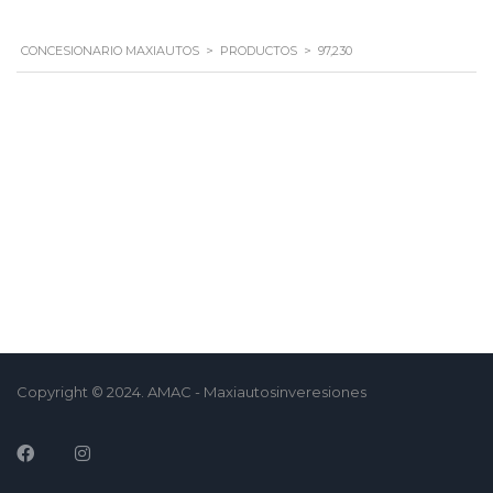
CONCESIONARIO MAXIAUTOS
>
PRODUCTOS
>
97,230
Copyright © 2024. AMAC - Maxiautosinveresiones