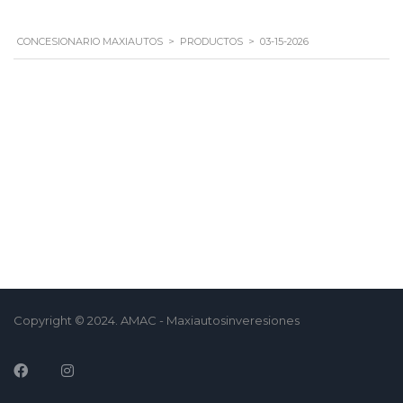
CONCESIONARIO MAXIAUTOS
>
PRODUCTOS
>
03-15-2026
Copyright © 2024. AMAC - Maxiautosinveresiones