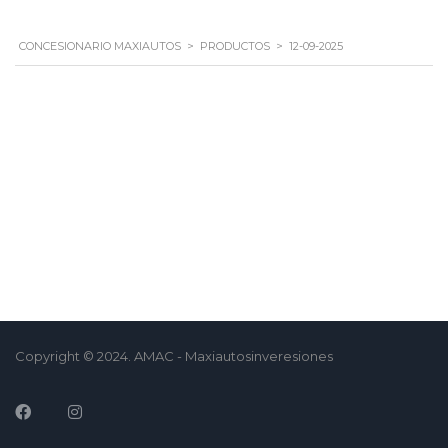
CONCESIONARIO MAXIAUTOS
>
PRODUCTOS
>
12-09-2025
Copyright © 2024. AMAC - Maxiautosinveresiones