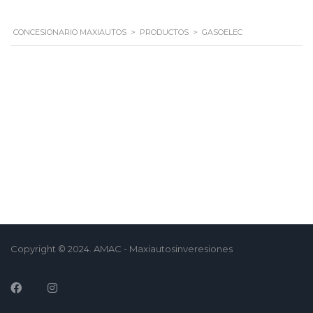
CONCESIONARIO MAXIAUTOS
>
PRODUCTOS
>
GASOELEC
Copyright © 2024. AMAC - Maxiautosinveresiones