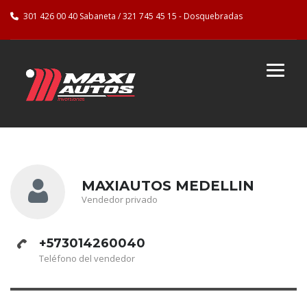
301 426 00 40 Sabaneta / 321 745 45 15 - Dosquebradas
MAXIAUTOS MEDELLIN
Vendedor privado
+573014260040
Teléfono del vendedor