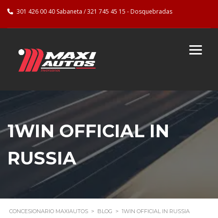
301 426 00 40 Sabaneta / 321 745 45 15 - Dosquebradas
1WIN OFFICIAL IN
RUSSIA
CONCESIONARIO MAXIAUTOS
>
BLOG
>
1WIN OFFICIAL IN RUSSIA