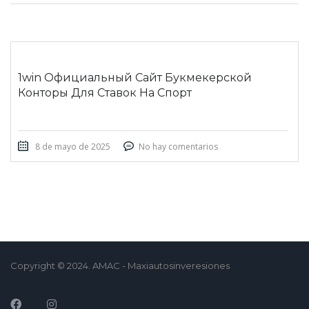
1win Официальный Сайт Букмекерской
Конторы Для Ставок На Спорт
8 de mayo de 2025
No hay comentarios
Copyright © 2024. AMAC - Maxiautosinveresiones