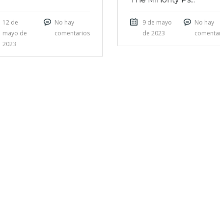
12 de
No hay
9 de mayo
No hay
mayo de
comentarios
de 2023
comenta
2023