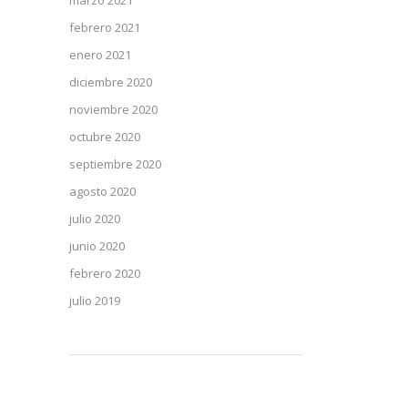
marzo 2021
febrero 2021
enero 2021
diciembre 2020
noviembre 2020
octubre 2020
septiembre 2020
agosto 2020
julio 2020
junio 2020
febrero 2020
julio 2019