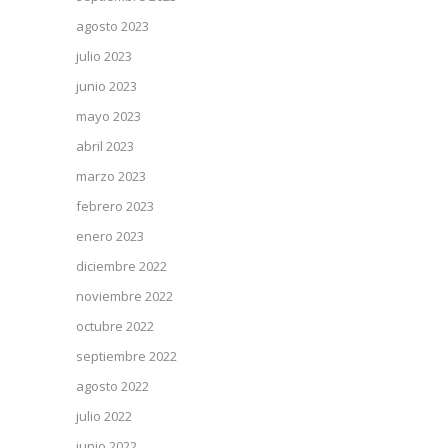
agosto 2023
julio 2023
junio 2023
mayo 2023
abril 2023
marzo 2023
febrero 2023
enero 2023
diciembre 2022
noviembre 2022
octubre 2022
septiembre 2022
agosto 2022
julio 2022
junio 2022