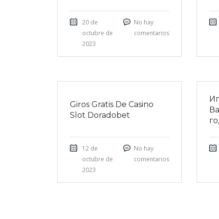
20 de
No hay
octubre de
comentarios
2023
И
Giros Gratis De Casino
Ва
Slot Doradobet
го
12 de
No hay
octubre de
comentarios
2023