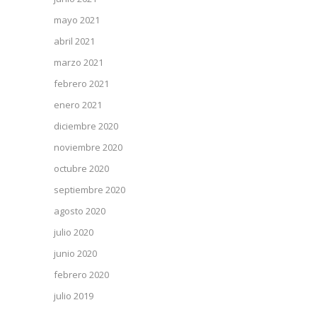
mayo 2021
abril 2021
marzo 2021
febrero 2021
enero 2021
diciembre 2020
noviembre 2020
octubre 2020
septiembre 2020
agosto 2020
julio 2020
junio 2020
febrero 2020
julio 2019