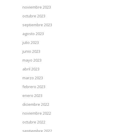
noviembre 2023
octubre 2023
septiembre 2023
agosto 2023
julio 2023
junio 2023
mayo 2023
abril 2023
marzo 2023
febrero 2023
enero 2023
diciembre 2022
noviembre 2022
octubre 2022
septiembre 2022