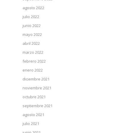
agosto 2022
julio 2022
junio 2022
mayo 2022
abril 2022
marzo 2022
febrero 2022
enero 2022
diciembre 2021
noviembre 2021
octubre 2021
septiembre 2021
agosto 2021
julio 2021
junio 2021