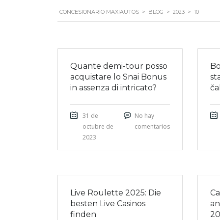
CONCESIONARIO MAXIAUTOS
>
BLOG
>
2023
>
10
Quante demi-tour posso
Bo
acquistare lo Snai Bonus
st
in assenza di intricato?
ča
31 de
No hay
octubre de
comentarios
2023
Live Roulette 2025: Die
Ca
besten Live Casinos
an
finden
2