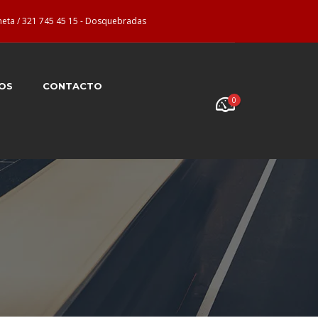
neta / 321 745 45 15 - Dosquebradas
OS
CONTACTO
0