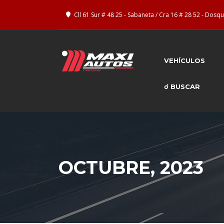
Cll 61 Sur # 48 25 - Sabaneta / Cra 16 # 28 52 - Dos
VEHÍCULOS
☌ BUSCAR
OCTUBRE, 2023