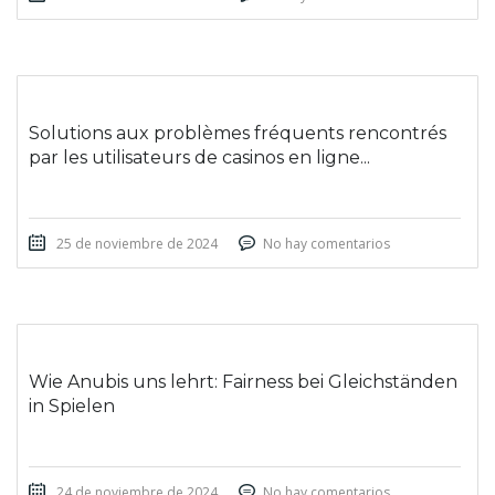
Solutions aux problèmes fréquents rencontrés
par les utilisateurs de casinos en ligne...
25 de noviembre de 2024
No hay comentarios
Wie Anubis uns lehrt: Fairness bei Gleichständen
in Spielen
24 de noviembre de 2024
No hay comentarios