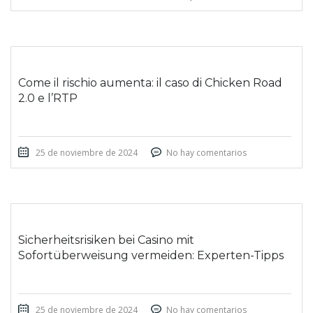
Come il rischio aumenta: il caso di Chicken Road
2.0 e l’RTP
25 de noviembre de 2024
No hay comentarios
Sicherheitsrisiken bei Casino mit
Sofortüberweisung vermeiden: Experten-Tipps
25 de noviembre de 2024
No hay comentarios