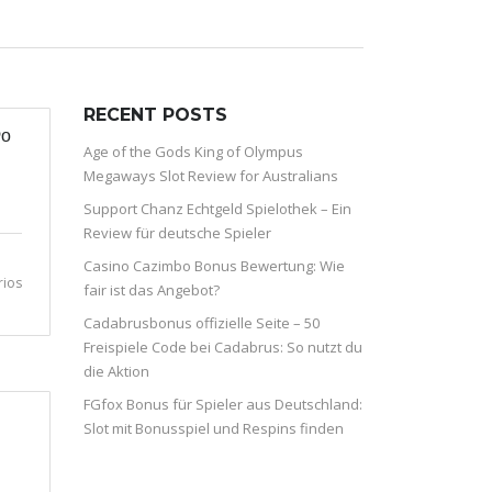
RECENT POSTS
νο
Age of the Gods King of Olympus
Megaways Slot Review for Australians
Support Chanz Echtgeld Spielothek – Ein
Review für deutsche Spieler
Casino Cazimbo Bonus Bewertung: Wie
rios
fair ist das Angebot?
Cadabrusbonus offizielle Seite – 50
Freispiele Code bei Cadabrus: So nutzt du
die Aktion
FGfox Bonus für Spieler aus Deutschland:
Slot mit Bonusspiel und Respins finden