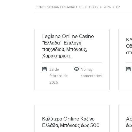
CONCESIONARIO MAXIAUTOS
>
BLOG
>
2026
>
02
Legiano Online Casino
ΚΑ
“Ελλάδα”: Επιλογή
Οδ
παιχνιδιού, Μπόνους,
στ
Χαρακτηριστι...
28 de
No hay
febrero de
comentarios
2026
Καλύτερο Online Καζίνο
Ab
Ελλάδα, Μπόνους έως 500
έω