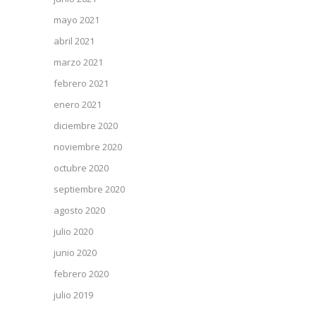
mayo 2021
abril 2021
marzo 2021
febrero 2021
enero 2021
diciembre 2020
noviembre 2020
octubre 2020
septiembre 2020
agosto 2020
julio 2020
junio 2020
febrero 2020
julio 2019