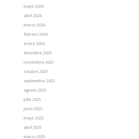
mayo 2026
abril 2026
marzo 2026
febrero 2026
enero 2026
diciembre 2025
noviembre 2025
octubre 2025
septiembre 2025
agosto 2025
julio 2025
junio 2025
mayo 2025
abril 2025
marzo 2025