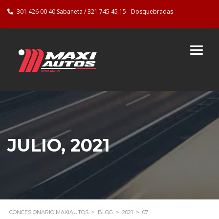
301 426 00 40 Sabaneta / 321 745 45 15 - Dosquebradas
JULIO, 2021
CONCESIONARIO MAXIAUTOS
>
BLOG
>
2021
>
07