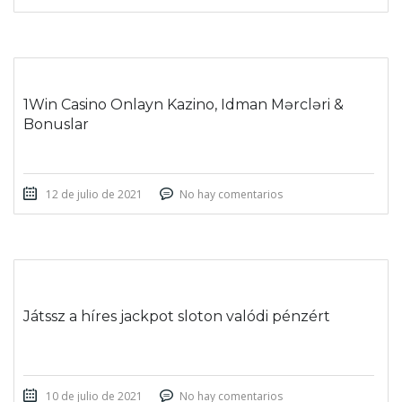
1Win Casino Onlayn Kazino, Idman Mərcləri &
Bonuslar
12 de julio de 2021
No hay comentarios
Játssz a híres jackpot sloton valódi pénzért
10 de julio de 2021
No hay comentarios