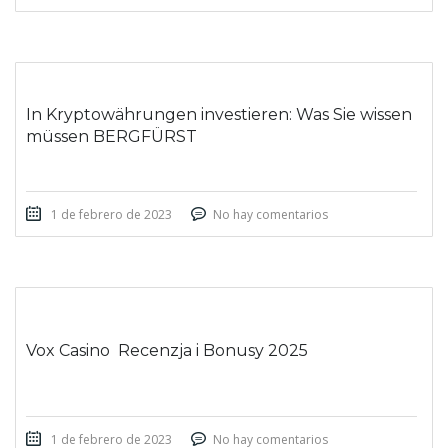
In Kryptowährungen investieren: Was Sie wissen
müssen BERGFÜRST
1 de febrero de 2023
No hay comentarios
Vox Casino ️ Recenzja i Bonusy 2025
1 de febrero de 2023
No hay comentarios