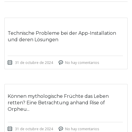
Technische Probleme bei der App-Installation
und deren Lösungen
31 de octubre de 2024
No hay comentarios
Können mythologische Früchte das Leben
retten? Eine Betrachtung anhand Rise of
Orpheu...
31 de octubre de 2024
No hay comentarios