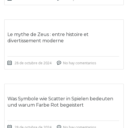
Le mythe de Zeus : entre histoire et
divertissement moderne
28 de octubre de 2024
No hay comentarios
Was Symbole wie Scatter in Spielen bedeuten
und warum Farbe Rot begeistert
28 de octubre de 2024
No hay comentarios