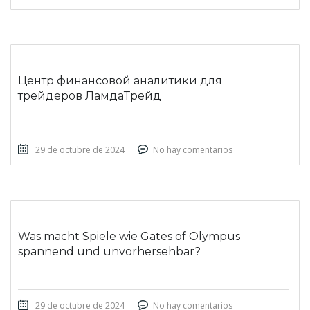
Центр финансовой аналитики для
трейдеров ЛамдаТрейд
29 de octubre de 2024
No hay comentarios
Was macht Spiele wie Gates of Olympus
spannend und unvorhersehbar?
29 de octubre de 2024
No hay comentarios