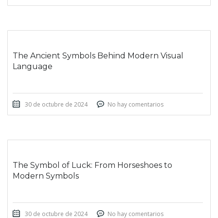
The Ancient Symbols Behind Modern Visual
Language
30 de octubre de 2024
No hay comentarios
The Symbol of Luck: From Horseshoes to
Modern Symbols
30 de octubre de 2024
No hay comentarios