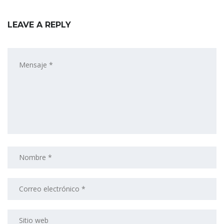
LEAVE A REPLY