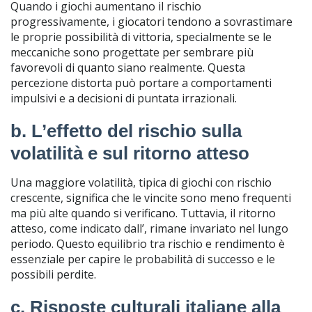
Quando i giochi aumentano il rischio
progressivamente, i giocatori tendono a sovrastimare
le proprie possibilità di vittoria, specialmente se le
meccaniche sono progettate per sembrare più
favorevoli di quanto siano realmente. Questa
percezione distorta può portare a comportamenti
impulsivi e a decisioni di puntata irrazionali.
b. L’effetto del rischio sulla
volatilità e sul ritorno atteso
Una maggiore volatilità, tipica di giochi con rischio
crescente, significa che le vincite sono meno frequenti
ma più alte quando si verificano. Tuttavia, il ritorno
atteso, come indicato dall’, rimane invariato nel lungo
periodo. Questo equilibrio tra rischio e rendimento è
essenziale per capire le probabilità di successo e le
possibili perdite.
c. Risposte culturali italiane alla