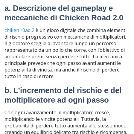
a. Descrizione del gameplay e
meccaniche di Chicken Road 2.0
chiken r0ad 2
è un gioco digitale che combina elementi
di rischio progressivo con meccaniche di moltiplicatori.
Il giocatore sceglie di avanzare lungo un percorso
rappresentato da un pollo che corre, con l’obiettivo di
accumulare premi senza perdere tutto. La meccanica
principale prevede che ogni passo avanti aumenti le
potenzialità di vincita, ma anche il rischio di perdere
tutto in caso di errore.
b. L’incremento del rischio e del
moltiplicatore ad ogni passo
Con ogni avanzamento, il moltiplicatore cresce,
moltiplicando le vincite potenziali. Tuttavia, la
probabilità di perdere tutto aumenta allo stesso modo,
creando un equilibrio delicato tra rischio e ricompensa.