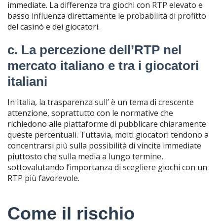
immediate. La differenza tra giochi con RTP elevato e
basso influenza direttamente le probabilità di profitto
del casinò e dei giocatori.
c. La percezione dell’RTP nel
mercato italiano e tra i giocatori
italiani
In Italia, la trasparenza sull’ è un tema di crescente
attenzione, soprattutto con le normative che
richiedono alle piattaforme di pubblicare chiaramente
queste percentuali. Tuttavia, molti giocatori tendono a
concentrarsi più sulla possibilità di vincite immediate
piuttosto che sulla media a lungo termine,
sottovalutando l’importanza di scegliere giochi con un
RTP più favorevole.
Come il rischio