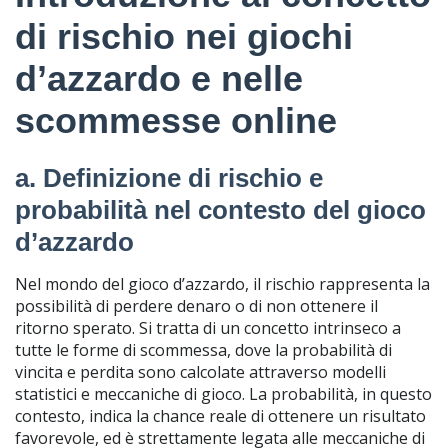
di rischio nei giochi
d’azzardo e nelle
scommesse online
a. Definizione di rischio e
probabilità nel contesto del gioco
d’azzardo
Nel mondo del gioco d’azzardo, il rischio rappresenta la
possibilità di perdere denaro o di non ottenere il
ritorno sperato. Si tratta di un concetto intrinseco a
tutte le forme di scommessa, dove la probabilità di
vincita e perdita sono calcolate attraverso modelli
statistici e meccaniche di gioco. La probabilità, in questo
contesto, indica la chance reale di ottenere un risultato
favorevole, ed è strettamente legata alle meccaniche di