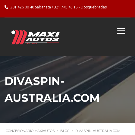
301 426 00 40 Sabaneta / 321 745 45 15 - Dosquebradas
DIVASPIN-
AUSTRALIA.COM
CONCESIONARIO MAXIAUTOS
>
BLOG
>
DIVASPIN-AUSTRALIA.COM