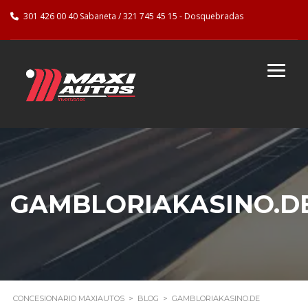
301 426 00 40 Sabaneta / 321 745 45 15 - Dosquebradas
GAMBLORIAKASINO.D
CONCESIONARIO MAXIAUTOS
>
BLOG
>
GAMBLORIAKASINO.DE