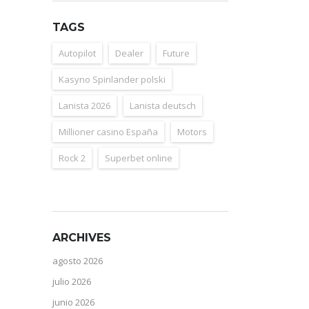
TAGS
Autopilot
Dealer
Future
Kasyno Spinlander polski
Lanista 2026
Lanista deutsch
Millioner casino España
Motors
Rock 2
Superbet online
ARCHIVES
agosto 2026
julio 2026
junio 2026