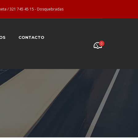
neta / 321 745 45 15 - Dosquebradas
OS
CONTACTO
0