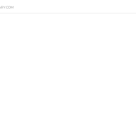
ARY.COM