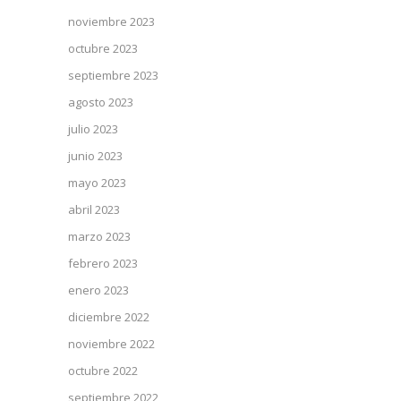
noviembre 2023
octubre 2023
septiembre 2023
agosto 2023
julio 2023
junio 2023
mayo 2023
abril 2023
marzo 2023
febrero 2023
enero 2023
diciembre 2022
noviembre 2022
octubre 2022
septiembre 2022