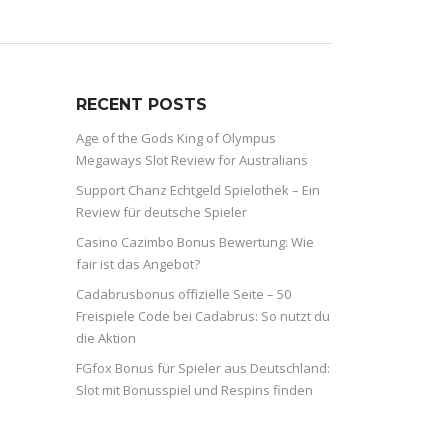
RECENT POSTS
Age of the Gods King of Olympus
Megaways Slot Review for Australians
Support Chanz Echtgeld Spielothek – Ein
Review für deutsche Spieler
Casino Cazimbo Bonus Bewertung: Wie
fair ist das Angebot?
Cadabrusbonus offizielle Seite – 50
Freispiele Code bei Cadabrus: So nutzt du
die Aktion
FGfox Bonus für Spieler aus Deutschland:
Slot mit Bonusspiel und Respins finden