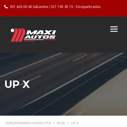
301 426 00 40 Sabaneta / 321 745 45 15 - Dosquebradas
UP X
CONCESIONARIO MAXIAUTOS
>
BLOG
>
UP X