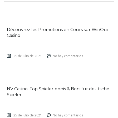
Découvrez les Promotions en Cours sur WinOui
Casino
29 de julio de 2021
No hay comentarios
NV Casino: Top Spielerlebnis & Boni für deutsche
Spieler
25 de julio de 2021
No hay comentarios