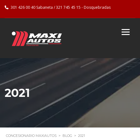
301 426 00 40 Sabaneta / 321 745 45 15 - Dosquebradas
2021
CONCESIONARIO MAXIAUTOS
>
BLOG
>
2021