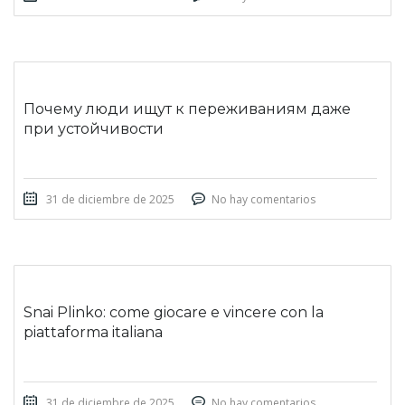
Почему люди ищут к переживаниям даже
при устойчивости
31 de diciembre de 2025
No hay comentarios
Snai Plinko: come giocare e vincere con la
piattaforma italiana
31 de diciembre de 2025
No hay comentarios