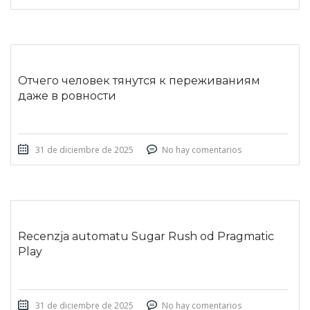
Отчего человек тянутся к переживаниям
даже в ровности
31 de diciembre de 2025
No hay comentarios
Recenzja automatu Sugar Rush od Pragmatic
Play
31 de diciembre de 2025
No hay comentarios