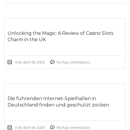
Unlocking the Magic: A Review of Casino Slots
Charm in the UK
4 de abril de 2026
No hay comentarios
Die führenden Internet-Spielhallen in
Deutschland finden und geschützt zocken
3 de abril de 2026
No hay comentarios