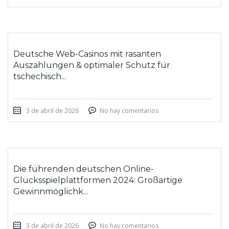
Deutsche Web-Casinos mit rasanten
Auszahlungen & optimaler Schutz für
tschechisch...
3 de abril de 2026
No hay comentarios
Die führenden deutschen Online-
Glücksspielplattformen 2024: Großartige
Gewinnmöglichk...
3 de abril de 2026
No hay comentarios